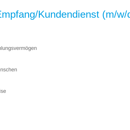
 Empfang/Kundendienst (m/w/
ühlungsvermögen
enschen
ise