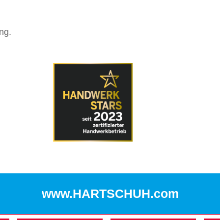
ng.
www.HARTSCHUH.com